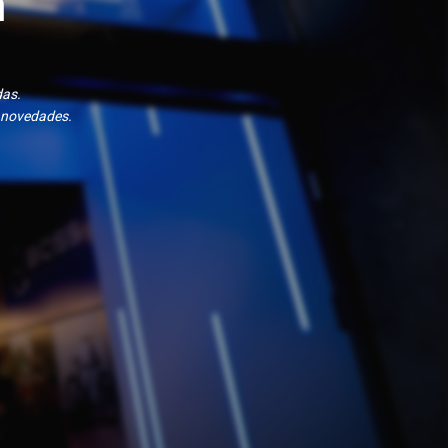
n
das.
 novedades.