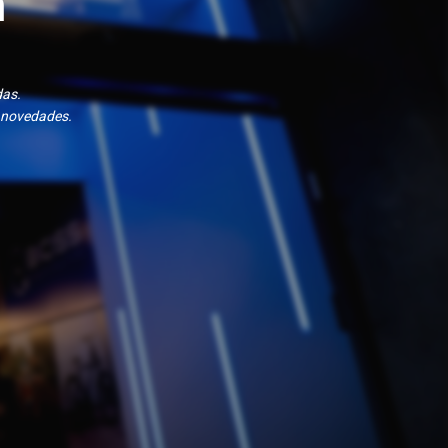
n
das.
 novedades.