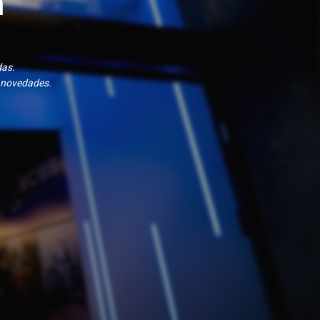
n
das.
 novedades.