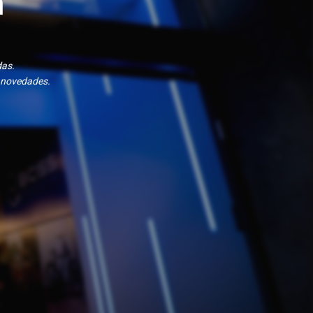
n
das.
 novedades.