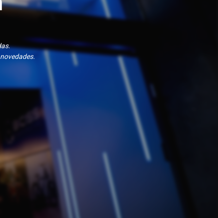
n
das.
 novedades.