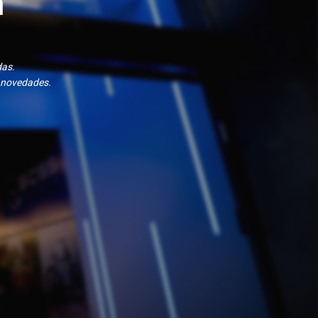
n
das.
 novedades.