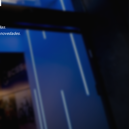
n
das.
 novedades.